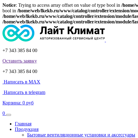
Notice
: Trying to access array offset on value of type bool in
/home/w
bool in
/home/web/lkekb.ru/www/catalog/controller/extension/mo
/home/web/lkekb.ru/www/catalog/controller/extension/module/fa
/home/web/lkekb.ru/www/catalog/controller/extension/module/fa
+7 343 385 84 00
Оставить заявку
+7 343 385 84 00
Написать в MAX
Написать в telegram
Корзина:
0 руб
0
Главная
Продукция
Бытовые вентиляционные установки и аксессуары