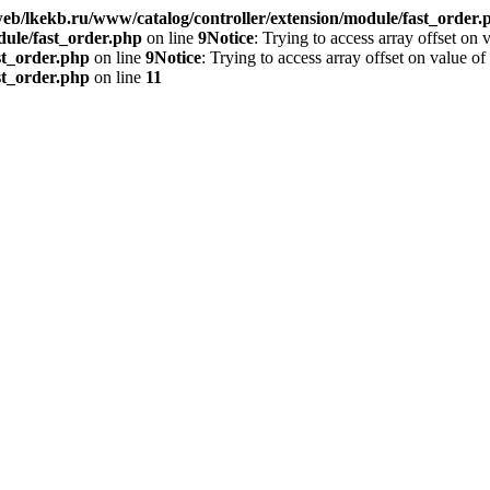
eb/lkekb.ru/www/catalog/controller/extension/module/fast_order.
dule/fast_order.php
on line
9
Notice
: Trying to access array offset on 
st_order.php
on line
9
Notice
: Trying to access array offset on value of
st_order.php
on line
11