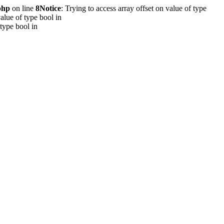
php
on line
8
Notice
: Trying to access array offset on value of type
value of type bool in
 type bool in