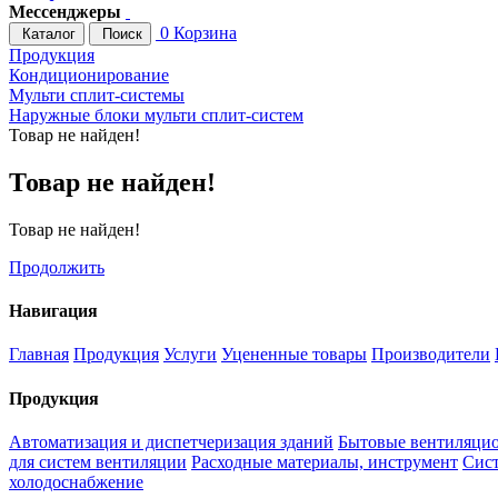
Мессенджеры
0
Корзина
Каталог
Поиск
Продукция
Кондиционирование
Мульти сплит-системы
Наружные блоки мульти сплит-систем
Товар не найден!
Товар не найден!
Товар не найден!
Продолжить
Навигация
Главная
Продукция
Услуги
Уцененные товары
Производители
Продукция
Автоматизация и диспетчеризация зданий
Бытовые вентиляцио
для систем вентиляции
Расходные материалы, инструмент
Сис
холодоснабжение