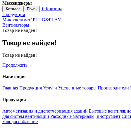
Мессенджеры
0
Корзина
Каталог
Поиск
Продукция
Микроклимат/ PLUG&PLAY
Вентиляторы
Товар не найден!
Товар не найден!
Товар не найден!
Продолжить
Навигация
Главная
Продукция
Услуги
Уцененные товары
Производители
Продукция
Автоматизация и диспетчеризация зданий
Бытовые вентиляцио
для систем вентиляции
Расходные материалы, инструмент
Сис
холодоснабжение