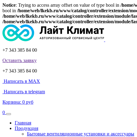
Notice
: Trying to access array offset on value of type bool in
/home/w
bool in
/home/web/lkekb.ru/www/catalog/controller/extension/mo
/home/web/lkekb.ru/www/catalog/controller/extension/module/fa
/home/web/lkekb.ru/www/catalog/controller/extension/module/fa
+7 343 385 84 00
Оставить заявку
+7 343 385 84 00
Написать в MAX
Написать в telegram
Корзина:
0 руб
0
Главная
Продукция
Бытовые вентиляционные установки и аксессуары