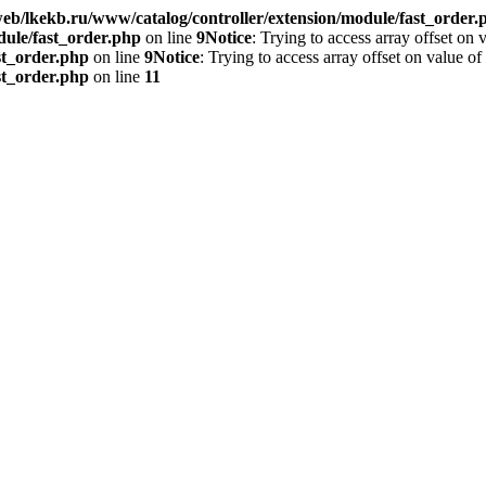
eb/lkekb.ru/www/catalog/controller/extension/module/fast_order.
dule/fast_order.php
on line
9
Notice
: Trying to access array offset on 
st_order.php
on line
9
Notice
: Trying to access array offset on value of
st_order.php
on line
11