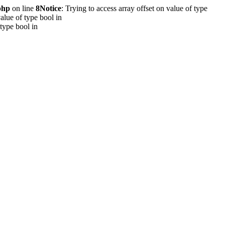
php
on line
8
Notice
: Trying to access array offset on value of type
value of type bool in
 type bool in