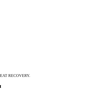
 S HEAT RECOVERY.
я