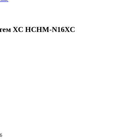
истем XC HCHM-N16XC
6