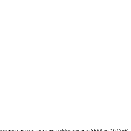
окими показателями энергоэффективности SEER до 7,0 (А++), 