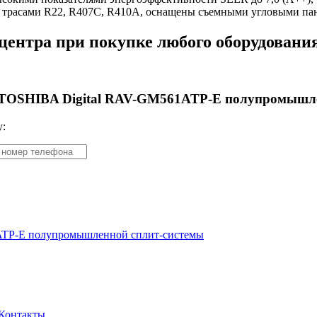
и трасами R22, R407C, R410A, оснащены съемными угловыми пан
 центра при покупке любого оборудовани
 TOSHIBA Digital RAV-GM561ATP-E полупромышле
у:
ATP-E полупромышленной сплит-системы
Контакты