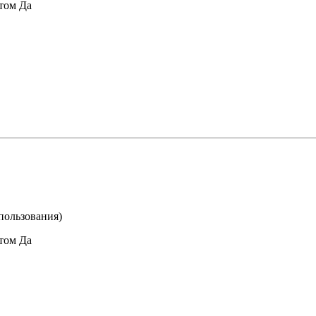
том
Да
пользования)
том
Да