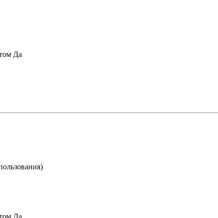
том
Да
пользования)
том
Да