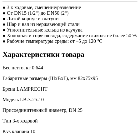
● 3 х ходовые, смешение/разделение
● От DN15 (1/2“) до DN50 (2“)
● Литой корпус из латуни
● Шар и вал из нержавеющей стали
● Уплотнительные кольца из каучука
● Холодная и горячая вода, содержание гликоля не более 50 %
● Рабочие температуры среды: от –5 до 120 °C
Характеристики товара
Вес нетто, кг
0.644
Габаритные размеры (ШxВxГ), мм
82x75x95
Бренд
LAMPRECHT
Модель
LB-3-25-10
Присоединительный диаметр, DN
25
Тип
3-х ходовой
Kvs клапана
10