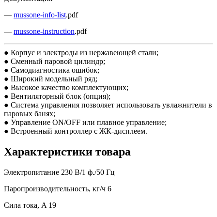
—
mussone-info-list
.pdf
—
mussone-instruction
.pdf
● Корпус и электроды из нержавеющей стали;
● Сменный паровой цилиндр;
● Самодиагностика ошибок;
● Широкий модельный ряд;
● Высокое качество комплектующих;
● Вентиляторный блок (опция);
● Система управления позволяет использовать увлажнители в
паровых банях;
● Управление ON/OFF или плавное управление;
● Встроенный контроллер с ЖК-дисплеем.
Характеристики товара
Электропитание
230 В/1 ф./50 Гц
Паропроизводительность, кг/ч
6
Сила тока, A
19