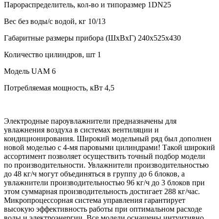
Парораспределитель, кол-во и типоразмер
1DN25
Вес без воды/с водой, кг
10/13
Габаритные размеры прибора (ШхВxГ)
240х525x430
Количество цилиндров, шт
1
Модель
UAM 6
Потребляемая мощность, кВт
4,5
Электродные пароувлажнители предназначены для
увлажнения воздуха в системах вентиляции и
кондиционирования. Широкий модельный ряд был дополнен
новой моделью с 4-мя паровыми цилиндрами! Такой широкий
ассортимент позволяет осуществить точный подбор модели
по производительности. Увлажнители производительностью
до 48 кг/ч могут объединяться в группу до 6 блоков, а
увлажнители производительностью 96 кг/ч до 3 блоков при
этом суммарная производительность достигает 288 кг/час.
Микропроцессорная система управления гарантирует
высокую эффективность работы при оптимальном расходе
воды и электроэнергии. Все модели оснащены интуитивно