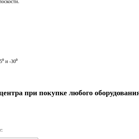
лоскости.
⁰ и -30⁰
 центра при покупке любого оборудовани
у: