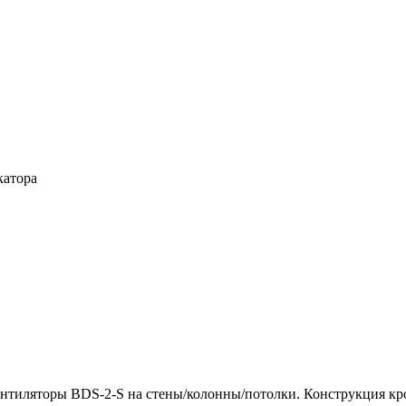
катора
нтиляторы BDS-2-S на стены/колонны/потолки. Конструкция кр