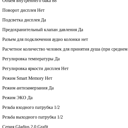
Объем внутреннего бака
88
Поворот дисплея
Нет
Подсветка дисплея
Да
Предохранительный клапан давления
Да
Разъем для подключения аудио колонки
нет
Расчетное количество человек для принятия душа (при среднем
Регулировка температуры
Да
Регулировка яркости дисплея
Нет
Режим Smart Memory
Нет
Режим антизамерзания
Да
Режим ЭКО
Да
Резьба входного патрубка
1/2
Резьба выходного патрубка
1/2
Серия
Gladius 2.0 Grafit