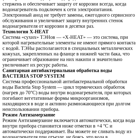
стержень и обеспечивает защиту от коррозии всегда, когда
водонагреватель подключен к сети электропитания.
Электронный анод не требует замены, ежегодного сервисного
обслуживания и увеличивает защиту внутренних стенок
водонагревателя от коррозии в десятки раз.
Технология X-HEAT
Система «сухих» ТЭНов — «X-HEAT» — это система, при
которой нагревательные элементы не имеют прямого контакта
с водой. ТЭНы располагаются в специальных металлических
кожухах, закрепленных на фланце в нижней части бака, что
ограничивает образование на них накипи и значительно
увеличивает их ресурс работы.
Санитарная антибактериальная обработка воды
BACTERIA STOP SYSTEM
Система профессиональной антибактериальной обработки
воды Bacteria Stop System — цикл термических обработок
(нагрев до 70°С) воды внутри водонагревателя, при которых
погибают вегетативные формы микроорганизмов,
находящиеся в воде и активно размножающиеся при долгом
неиспользовании прибора.
Режим Антизамерзание
Режим Антизамерзание включается автоматически, когда вода
внутри прибора становится ниже отметки в +4 °С и
автоматически поддерживает. Вы можете не сливать воду из
водонагревателя при отъезде, не боясь, что вода в