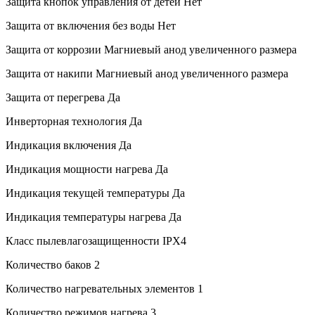
Защита кнопок управления от детей
Нет
Защита от включения без воды
Нет
Защита от коррозии
Магниевый анод увеличенного размера
Защита от накипи
Магниевый анод увеличенного размера
Защита от перегрева
Да
Инверторная технология
Да
Индикация включения
Да
Индикация мощности нагрева
Да
Индикация текущей температуры
Да
Индикация температуры нагрева
Да
Класс пылевлагозащищенности
IPX4
Количество баков
2
Количество нагревательных элементов
1
Количество режимов нагрева
3