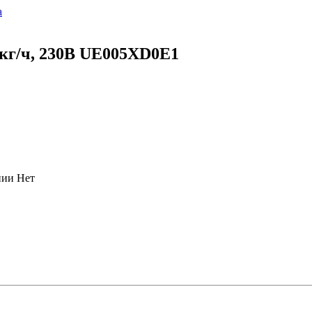
а
 кг/ч, 230В UE005XD0E1
нии
Нет