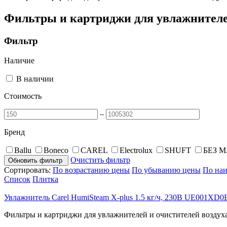
Фильтры и картриджи для увлажнителе
Фильтр
Наличие
В наличии
Стоимость
–
Бренд
Ballu
Boneco
CAREL
Electrolux
SHUFT
БЕЗ 
Очистить фильтр
Обновить фильтр
Сортировать:
По возрастанию цены
По убыванию цены
По на
Список
Плитка
Увлажнитель Carel HumiSteam X-plus 1.5 кг/ч, 230В UE001XD0
Фильтры и картриджи для увлажнителей и очистителей воздух