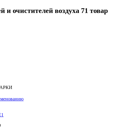
й и очистителей воздуха
71 товар
МАРКИ
именованию
E1
а