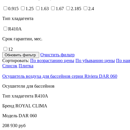
0.915
1.25
1.63
1.67
2.185
2.4
Тип хладагента
R410A
Срок гарантии, мес.
12
Очистить фильтр
Обновить фильтр
Сортировать:
По возрастанию цены
По убыванию цены
По на
Список
Плитка
Осушитель воздуха для бассейнов cерии Riviera DAR 060
Осушители для бассейнов
Тип хладагента
R410A
Бренд
ROYAL CLIMA
Модель
DAR 060
208 930 руб