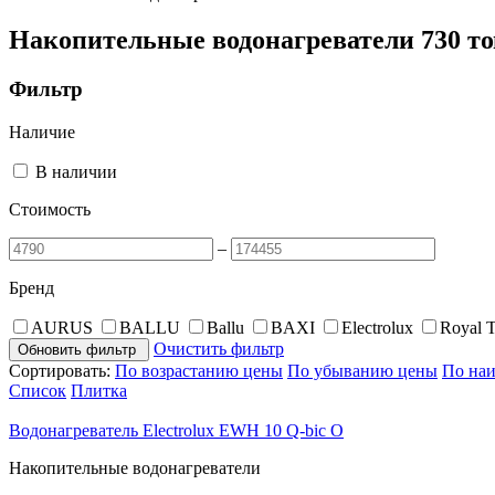
Накопительные водонагреватели
730 т
Фильтр
Наличие
В наличии
Стоимость
–
Бренд
AURUS
BALLU
Ballu
BAXI
Electrolux
Royal 
Очистить фильтр
Обновить фильтр
Сортировать:
По возрастанию цены
По убыванию цены
По на
Список
Плитка
Водонагреватель Electrolux EWH 10 Q-bic O
Накопительные водонагреватели