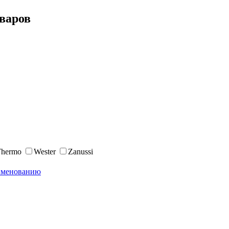
оваров
Thermo
Wester
Zanussi
именованию