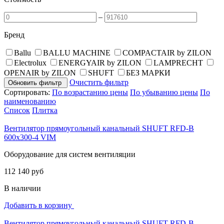
–
Бренд
Ballu
BALLU MACHINE
COMPACTAIR by ZILON
Electrolux
ENERGYAIR by ZILON
LAMPRECHT
OPENAIR by ZILON
SHUFT
БЕЗ МАРКИ
Очистить фильтр
Обновить фильтр
Сортировать:
По возрастанию цены
По убыванию цены
По
наименованию
Список
Плитка
Вентилятор прямоугольный канальный SHUFT RFD-B
600х300-4 VIM
Оборудование для систем вентиляции
112 140 руб
В наличии
Добавить в корзину
Вентилятор прямоугольный канальный SHUFT RFD-B