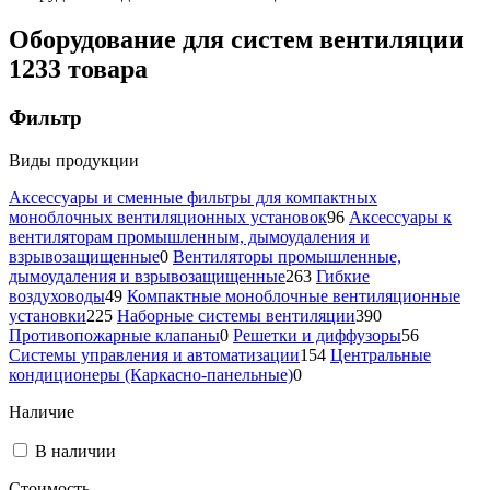
Оборудование для систем вентиляции
1233 товара
Фильтр
Виды продукции
Аксессуары и сменные фильтры для компактных
моноблочных вентиляционных установок
96
Аксессуары к
вентиляторам промышленным, дымоудаления и
взрывозащищенные
0
Вентиляторы промышленные,
дымоудаления и взрывозащищенные
263
Гибкие
воздуховоды
49
Компактные моноблочные вентиляционные
установки
225
Наборные системы вентиляции
390
Противопожарные клапаны
0
Решетки и диффузоры
56
Системы управления и автоматизации
154
Центральные
кондиционеры (Каркасно-панельные)
0
Наличие
В наличии
Стоимость