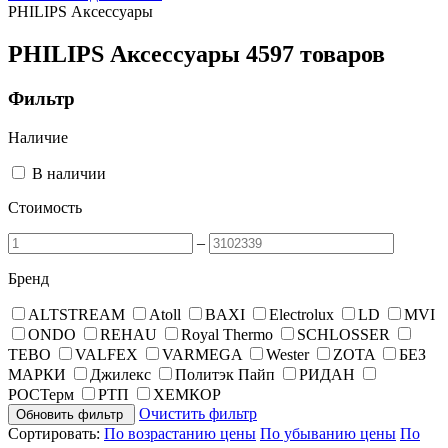
PHILIPS Аксессуары
PHILIPS Аксессуары
4597 товаров
Фильтр
Наличие
В наличии
Стоимость
–
Бренд
ALTSTREAM
Atoll
BAXI
Electrolux
LD
MVI
ONDO
REHAU
Royal Thermo
SCHLOSSER
TEBO
VALFEX
VARMEGA
Wester
ZOTA
БЕЗ
МАРКИ
Джилекс
Политэк Пайп
РИДАН
РОСТерм
РТП
ХЕМКОР
Очистить фильтр
Обновить фильтр
Сортировать:
По возрастанию цены
По убыванию цены
По