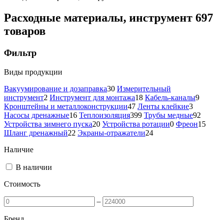
Расходные материалы, инструмент
697
товаров
Фильтр
Виды продукции
Вакуумирование и дозаправка
30
Измерительный
инструмент
2
Инструмент для монтажа
18
Кабель-каналы
9
Кронштейны и металлоконструкции
47
Ленты клейкие
3
Насосы дренажные
16
Теплоизоляция
399
Трубы медные
92
Устройства зимнего пуска
20
Устройства ротации
0
Фреон
15
Шланг дренажный
22
Экраны-отражатели
24
Наличие
В наличии
Стоимость
–
Бренд