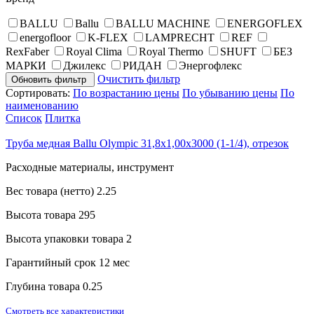
BALLU
Ballu
BALLU MACHINE
ENERGOFLEX
energofloor
K-FLEX
LAMPRECHT
REF
RexFaber
Royal Clima
Royal Thermo
SHUFT
БЕЗ
МАРКИ
Джилекс
РИДАН
Энергофлекс
Очистить фильтр
Обновить фильтр
Сортировать:
По возрастанию цены
По убыванию цены
По
наименованию
Список
Плитка
Труба медная Ballu Olympic 31,8х1,00х3000 (1-1/4), отрезок
Расходные материалы, инструмент
Вес товара (нетто)
2.25
Высота товара
295
Высота упаковки товара
2
Гарантийный срок
12 мес
Глубина товара
0.25
Смотреть все характеристики