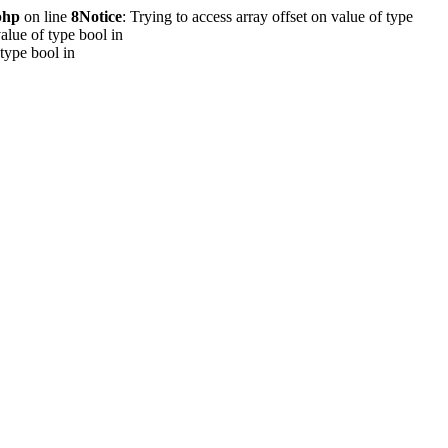
php
on line
8
Notice
: Trying to access array offset on value of type
value of type bool in
 type bool in