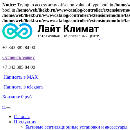
Notice
: Trying to access array offset on value of type bool in
/home/w
bool in
/home/web/lkekb.ru/www/catalog/controller/extension/mo
/home/web/lkekb.ru/www/catalog/controller/extension/module/fa
/home/web/lkekb.ru/www/catalog/controller/extension/module/fa
+7 343 385 84 00
Оставить заявку
+7 343 385 84 00
Написать в MAX
Написать в telegram
Корзина:
0 руб
0
Главная
Продукция
Бытовые вентиляционные установки и аксессуары