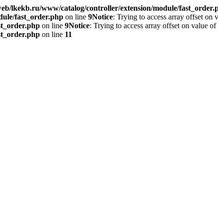
eb/lkekb.ru/www/catalog/controller/extension/module/fast_order.
dule/fast_order.php
on line
9
Notice
: Trying to access array offset on 
st_order.php
on line
9
Notice
: Trying to access array offset on value of
st_order.php
on line
11