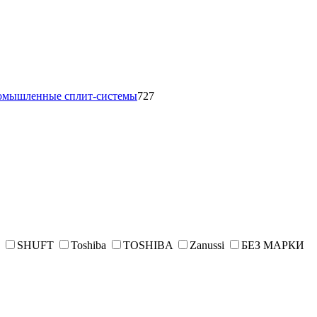
омышленные сплит-системы
727
SHUFT
Toshiba
TOSHIBA
Zanussi
БЕЗ МАРКИ