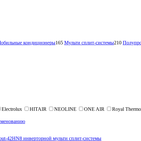
обильные кондиционеры
165
Мульти сплит-системы
210
Полупр
Electrolux
HITAIR
NEOLINE
ONE AIR
Royal Thermo
именованию
t-42HN8 инверторной мульти сплит-системы