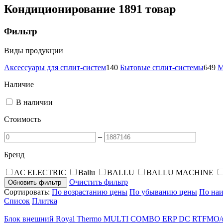
Кондиционирование
1891 товар
Фильтр
Виды продукции
Аксессуары для сплит-систем
140
Бытовые сплит-системы
649
М
Наличие
В наличии
Стоимость
–
Бренд
AC ELECTRIC
Ballu
BALLU
BALLU MACHINE
Очистить фильтр
Обновить фильтр
Сортировать:
По возрастанию цены
По убыванию цены
По на
Список
Плитка
Блок внешний Royal Thermo MULTI COMBO ERP DC RTFMO/ou