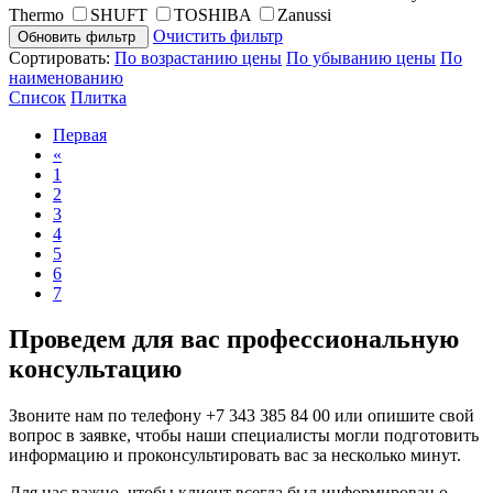
Thermo
SHUFT
TOSHIBA
Zanussi
Очистить фильтр
Обновить фильтр
Сортировать:
По возрастанию цены
По убыванию цены
По
наименованию
Список
Плитка
Первая
«
1
2
3
4
5
6
7
Проведем для вас профессиональную
консультацию
Звоните нам по телефону
+7 343 385 84 00
или опишите свой
вопрос в заявке, чтобы наши специалисты могли подготовить
информацию и проконсультировать вас за несколько минут.
Для нас важно, чтобы клиент всегда был информирован о