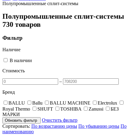
Полупромышленные сплит-системы
Полупромышленные сплит-системы
730 товаров
Фильтр
Наличие
В наличии
Стоимость
–
Бренд
BALLU
Ballu
BALLU MACHINE
Electrolux
Royal Thermo
SHUFT
TOSHIBA
Zanussi
БЕЗ
МАРКИ
Очистить фильтр
Обновить фильтр
Сортировать:
По возрастанию цены
По убыванию цены
По
наименованию