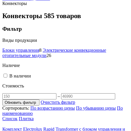
Конвекторы
Конвекторы
585 товаров
Фильтр
Виды продукции
Блоки управления
8
Электрические конвекционные
отопительные модули
26
Наличие
В наличии
Стоимость
–
Очистить фильтр
Обновить фильтр
Сортировать:
По возрастанию цены
По убыванию цены
По
наименованию
Список
Плитка
Комплект Electrolux Rapid Transformer с блоком управления и