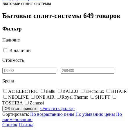
Бытовые сплит-системы
Бытовые сплит-системы
649 товаров
Фильтр
Наличие
В наличии
Стоимость
–
Бренд
AC ELECTRIC
Ballu
BALLU
Electrolux
HITAIR
NEOLINE
ONE AIR
Royal Thermo
SHUFT
TOSHIBA
Zanussi
Очистить фильтр
Обновить фильтр
Сортировать:
По возрастанию цены
По убыванию цены
По
наименованию
Список
Плитка