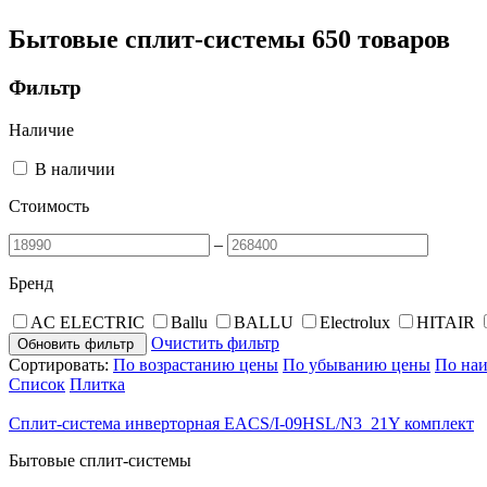
Бытовые сплит-системы
650 товаров
Фильтр
Наличие
В наличии
Стоимость
–
Бренд
AC ELECTRIC
Ballu
BALLU
Electrolux
HITAIR
Очистить фильтр
Обновить фильтр
Сортировать:
По возрастанию цены
По убыванию цены
По на
Список
Плитка
Сплит-система инверторная EACS/I-09HSL/N3_21Y комплект
Бытовые сплит-системы