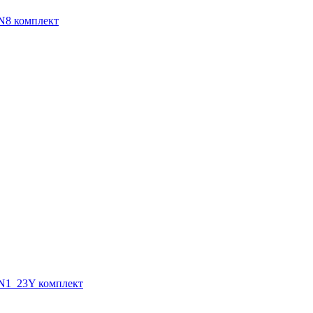
N8 комплект
N1_23Y комплект