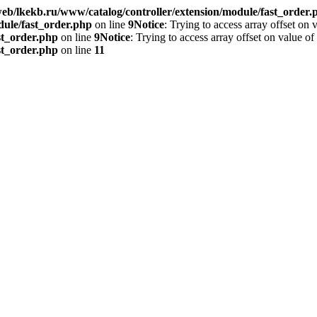
eb/lkekb.ru/www/catalog/controller/extension/module/fast_order.
dule/fast_order.php
on line
9
Notice
: Trying to access array offset on 
st_order.php
on line
9
Notice
: Trying to access array offset on value of
st_order.php
on line
11