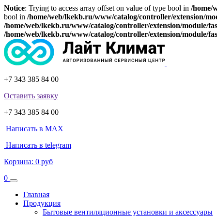
Notice
: Trying to access array offset on value of type bool in
/home/w
bool in
/home/web/lkekb.ru/www/catalog/controller/extension/mo
/home/web/lkekb.ru/www/catalog/controller/extension/module/fa
/home/web/lkekb.ru/www/catalog/controller/extension/module/fa
+7 343 385 84 00
Оставить заявку
+7 343 385 84 00
Написать в MAX
Написать в telegram
Корзина:
0 руб
0
Главная
Продукция
Бытовые вентиляционные установки и аксессуары