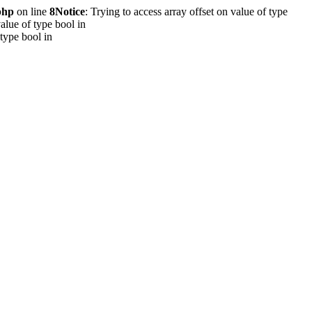
php
on line
8
Notice
: Trying to access array offset on value of type
value of type bool in
 type bool in