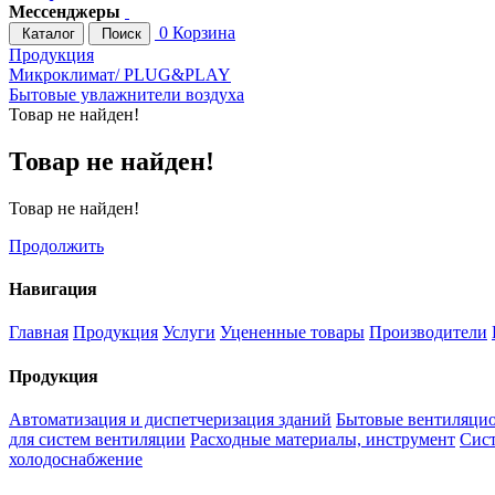
Мессенджеры
0
Корзина
Каталог
Поиск
Продукция
Микроклимат/ PLUG&PLAY
Бытовые увлажнители воздуха
Товар не найден!
Товар не найден!
Товар не найден!
Продолжить
Навигация
Главная
Продукция
Услуги
Уцененные товары
Производители
Продукция
Автоматизация и диспетчеризация зданий
Бытовые вентиляцио
для систем вентиляции
Расходные материалы, инструмент
Сис
холодоснабжение