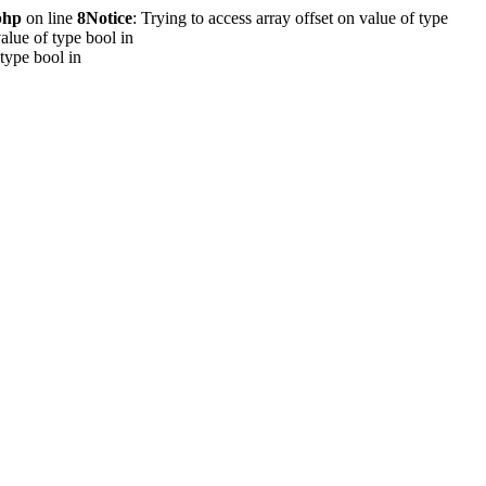
php
on line
8
Notice
: Trying to access array offset on value of type
value of type bool in
 type bool in