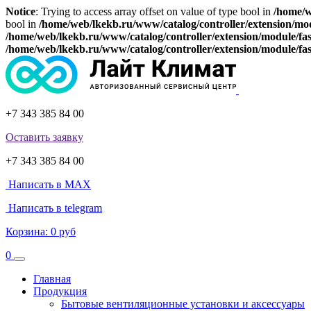
Notice
: Trying to access array offset on value of type bool in
/home/w
bool in
/home/web/lkekb.ru/www/catalog/controller/extension/mo
/home/web/lkekb.ru/www/catalog/controller/extension/module/fa
/home/web/lkekb.ru/www/catalog/controller/extension/module/fa
+7 343 385 84 00
Оставить заявку
+7 343 385 84 00
Написать в MAX
Написать в telegram
Корзина:
0 руб
0
Главная
Продукция
Бытовые вентиляционные установки и аксессуары