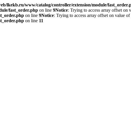
eb/lkekb.ru/www/catalog/controller/extension/module/fast_order.
dule/fast_order.php
on line
9
Notice
: Trying to access array offset on 
st_order.php
on line
9
Notice
: Trying to access array offset on value of
st_order.php
on line
11