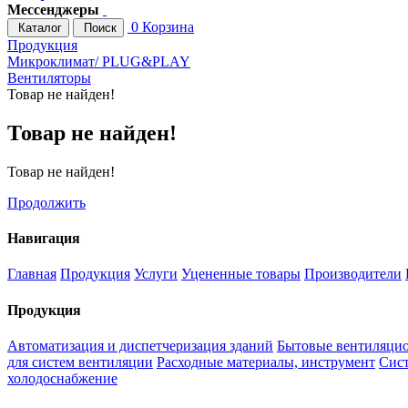
Мессенджеры
0
Корзина
Каталог
Поиск
Продукция
Микроклимат/ PLUG&PLAY
Вентиляторы
Товар не найден!
Товар не найден!
Товар не найден!
Продолжить
Навигация
Главная
Продукция
Услуги
Уцененные товары
Производители
Продукция
Автоматизация и диспетчеризация зданий
Бытовые вентиляцио
для систем вентиляции
Расходные материалы, инструмент
Сис
холодоснабжение