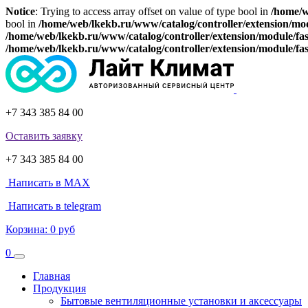
Notice
: Trying to access array offset on value of type bool in
/home/w
bool in
/home/web/lkekb.ru/www/catalog/controller/extension/mo
/home/web/lkekb.ru/www/catalog/controller/extension/module/fa
/home/web/lkekb.ru/www/catalog/controller/extension/module/fa
+7 343 385 84 00
Оставить заявку
+7 343 385 84 00
Написать в MAX
Написать в telegram
Корзина:
0 руб
0
Главная
Продукция
Бытовые вентиляционные установки и аксессуары