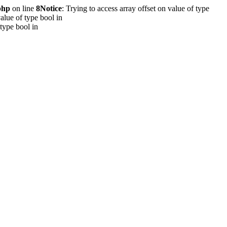
php
on line
8
Notice
: Trying to access array offset on value of type
value of type bool in
 type bool in