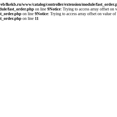
eb/lkekb.ru/www/catalog/controller/extension/module/fast_order.
dule/fast_order.php
on line
9
Notice
: Trying to access array offset on 
st_order.php
on line
9
Notice
: Trying to access array offset on value of
st_order.php
on line
11