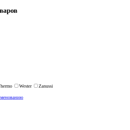
оваров
Thermo
Wester
Zanussi
именованию